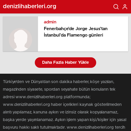
denizlihaberleri.org
admin
Fenerbahçe’de Jorge Jesus’tan
İstanbul’da Flamengo günleri
Daha Fazla Haber Yükle
Türkiye'den ve Dünya’dan son dakika haberler, köşe yazıları,
magazinden siyasete, spordan seyahate bütün konuların tek
adresi www.denizlihaberleri.org platformunda;
www.denizlihaberleri.org haber içerikleri kaynak gösterilmeden
alıntı yapılamaz, kanuna aykırı ve izinsiz olarak kopyalanamaz,
başka yerde yayınlanamaz. Aykırı işlem yapan kişi/kişiler için yasal
başvuru hakkı saklı tutulmaktadır. www.denizlihaberleri.org tercih