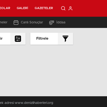
EOLAR
GALERI
GAZETELER
neler
Canlı Sonuçlar
İddaa
ir
Filtrele
tek adresi www.denizlihaberleri.org