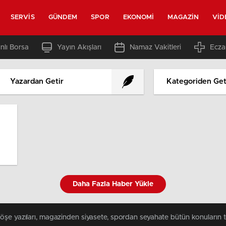
SERVIS
GÜNDEM
SPOR
EKONOMI
MAGAZIN
VID
nlı Borsa
Yayın Akışları
Namaz Vakitleri
Ecza
Yazardan Getir
Kategoriden Get
Daha Fazla Haber Yükle
köşe yazıları, magazinden siyasete, spordan seyahate bütün konuların 