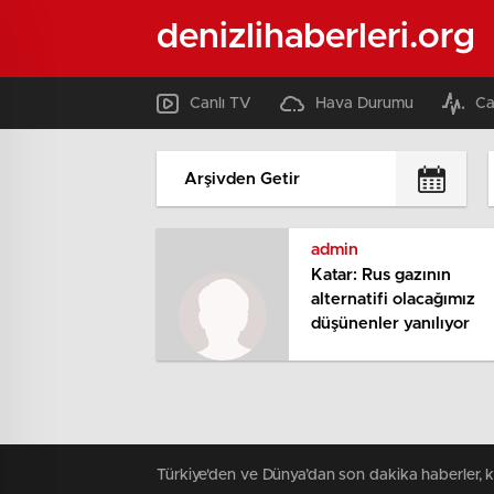
denizlihaberleri.org
Canlı TV
Hava Durumu
Ca
admin
Katar: Rus gazının
alternatifi olacağımız
düşünenler yanılıyor
Türkiye'den ve Dünya’dan son dakika haberler, 