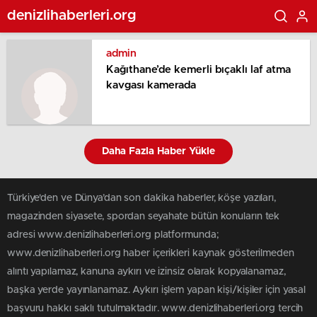
denizlihaberleri.org
admin
Kağıthane’de kemerli bıçaklı laf atma
kavgası kamerada
Daha Fazla Haber Yükle
Türkiye'den ve Dünya’dan son dakika haberler, köşe yazıları,
magazinden siyasete, spordan seyahate bütün konuların tek
adresi www.denizlihaberleri.org platformunda;
www.denizlihaberleri.org haber içerikleri kaynak gösterilmeden
alıntı yapılamaz, kanuna aykırı ve izinsiz olarak kopyalanamaz,
başka yerde yayınlanamaz. Aykırı işlem yapan kişi/kişiler için yasal
başvuru hakkı saklı tutulmaktadır. www.denizlihaberleri.org tercih