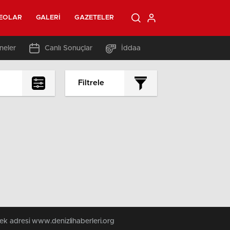
EOLAR
GALERI
GAZETELER
neler
Canlı Sonuçlar
İddaa
Filtrele
tek adresi www.denizlihaberleri.org