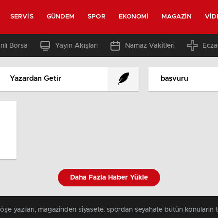
SERVIS
GÜNDEM
SPOR
EKONOMI
MAGAZIN
VID
nlı Borsa
Yayın Akışları
Namaz Vakitleri
Ecza
Yazardan Getir
başvuru
Daha Fazla Haber Yükle
köşe yazıları, magazinden siyasete, spordan seyahate bütün konuların 