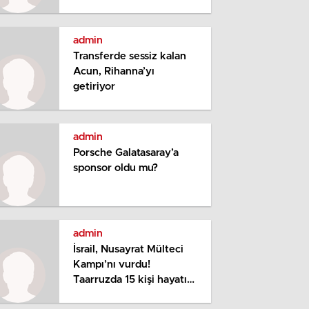
tekrar uzatılması için
devrede
admin
Transferde sessiz kalan
Acun, Rihanna’yı
getiriyor
admin
Porsche Galatasaray’a
sponsor oldu mu?
admin
İsrail, Nusayrat Mülteci
Kampı’nı vurdu!
Taarruzda 15 kişi hayatını
kaybetti