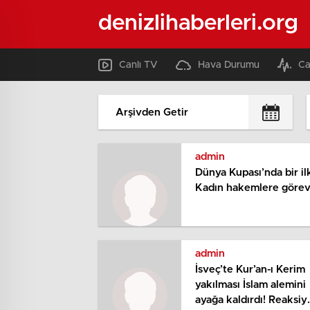
denizlihaberleri.org
Canlı TV
Hava Durumu
Ca
admin
Dünya Kupası’nda bir il
Kadın hakemlere göre
admin
İsveç’te Kur’an-ı Kerim
yakılması İslam alemini
ayağa kaldırdı! Reaksiy