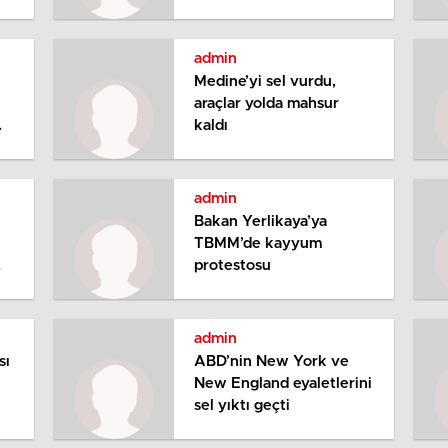
tespit edildi
admin
Medine’yi sel vurdu,
araçlar yolda mahsur
kaldı
admin
Bakan Yerlikaya’ya
TBMM’de kayyum
protestosu
ı
admin
sı
ABD’nin New York ve
New England eyaletlerini
sel yıktı geçti