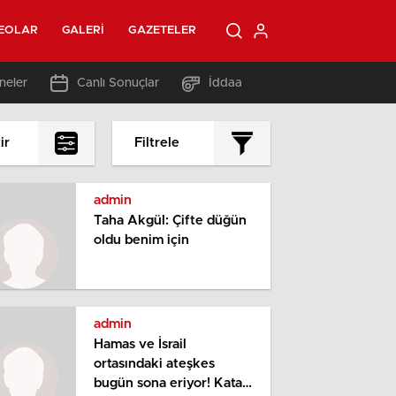
EOLAR
GALERI
GAZETELER
neler
Canlı Sonuçlar
İddaa
ir
Filtrele
admin
Taha Akgül: Çifte düğün
oldu benim için
admin
Hamas ve İsrail
ortasındaki ateşkes
bugün sona eriyor! Katar