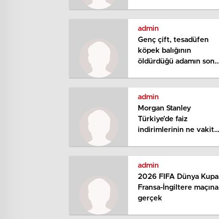
yağıyor
admin
Genç çift, tesadüfen
köpek balığının
öldürdüğü adamın son
anlarını kayda aldı
admin
Morgan Stanley
Türkiye’de faiz
indirimlerinin ne vakit
başlayacağına ait yaptığ
iddiası erkene çekti
admin
2026 FIFA Dünya Kupa
Fransa-İngiltere maçına
gerçek