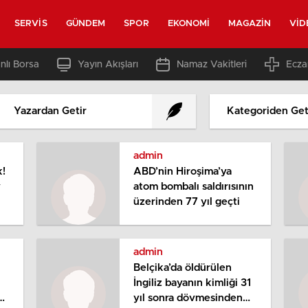
SERVIS
GÜNDEM
SPOR
EKONOMI
MAGAZIN
VID
nlı Borsa
Yayın Akışları
Namaz Vakitleri
Ecza
Yazardan Getir
Kategoriden Get
admin
k!
ABD’nin Hiroşima’ya
v
atom bombalı saldırısının
üzerinden 77 yıl geçti
admin
Belçika’da öldürülen
İngiliz bayanın kimliği 31
on
yıl sonra dövmesinden