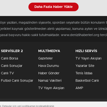
Daha Fazla Haber Yükle
köşe yazıları, magazinden siyasete, spordan seyahate bütün konuların 
erikleri kaynak gösterilmeden alıntı yapılamaz, kanuna aykırı ve izin
 yasal başvuru hakkı saklı tutulmaktadır. www.denizlihaberleri.org tercih
SERVİSLER 2
MULTİMEDYA
HIZLI SERVİS
Canlı Borsa
Gazeteler
TV Yayın Akışları
Canlı Sonuçlar
Hava Durumu
Yazarlar Site
Canlı TV
Haber Gönder
Tenis İddaa
Futbol Canlı Sonuçlar
Namaz Vakitleri
Basketbol Canlı
TV Yayın Akışları
AMP
. Detaylar için
veri politikamızı
inceleyebilirsiniz.