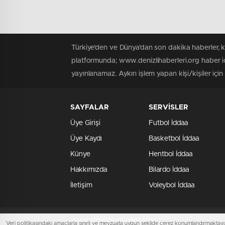
Türkiye'den ve Dünya’dan son dakika haberler, 
platformunda; www.denizlihaberleri.org haber iç
yayınlanamaz. Aykırı işlem yapan kişi/kişiler için
SAYFALAR
SERVİSLER
Üye Girişi
Futbol İddaa
Üye Kaydı
Basketbol İddaa
Künye
Hentbol İddaa
Hakkımızda
Bilardo İddaa
İletişim
Voleybol İddaa
www.denizlihaberleri.org
Veri politikasındaki amaçlarla sınırlı ve mevzuata uygun şekilde çerez konumlandırmaktayız