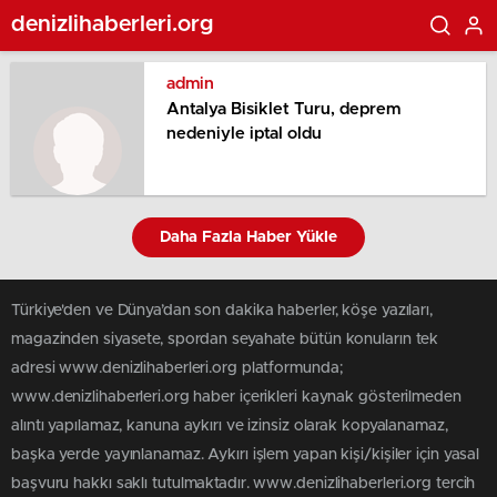
denizlihaberleri.org
admin
Antalya Bisiklet Turu, deprem
nedeniyle iptal oldu
Daha Fazla Haber Yükle
Türkiye'den ve Dünya’dan son dakika haberler, köşe yazıları,
magazinden siyasete, spordan seyahate bütün konuların tek
adresi www.denizlihaberleri.org platformunda;
www.denizlihaberleri.org haber içerikleri kaynak gösterilmeden
alıntı yapılamaz, kanuna aykırı ve izinsiz olarak kopyalanamaz,
başka yerde yayınlanamaz. Aykırı işlem yapan kişi/kişiler için yasal
başvuru hakkı saklı tutulmaktadır. www.denizlihaberleri.org tercih