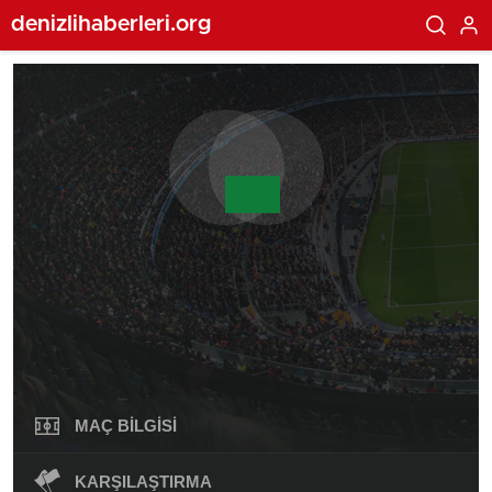
denizlihaberleri.org
MAÇ BILGISI
KARŞILAŞTIRMA