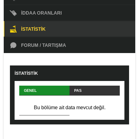
İDDAA ORANLARI
İSTATISTIK
FORUM / TARTIŞMA
İSTATİSTİK
GENEL
PAS
HÜCUM
SAVUNMA
Bu bölüme ait data mevcut değil.
FAUL