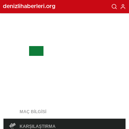
denizlihaberleri.org
MAÇ BILGISI
KARŞILAŞTIRMA