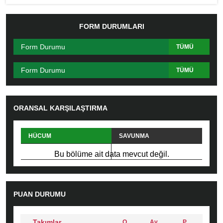
FORM DURUMLARI
Form Durumu
TÜMÜ
Form Durumu
TÜMÜ
ORANSAL KARŞILAŞTIRMA
HÜCUM
SAVUNMA
PAS
FAUL
Bu bölüme ait data mevcut değil.
PUAN DURUMU
Takımlar
O
Av
P