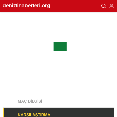
denizlihaberleri.org
MAÇ BILGISI
KARŞILAŞTIRMA