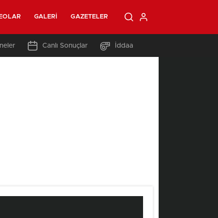
EOLAR
GALERI
GAZETELER
neler
Canlı Sonuçlar
İddaa