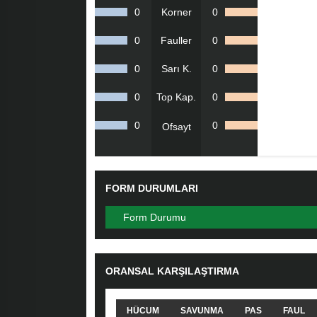
0
Korner
0
0
Fauller
0
0
Sarı K.
0
0
Top Kap.
0
0
0
Ofsayt
FORM DURUMLARI
Form Durumu
ORANSAL KARŞILAŞTIRMA
HÜCUM
SAVUNMA
PAS
FAUL