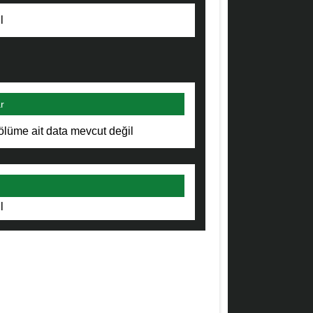
l
r
ölüme ait data mevcut değil
l