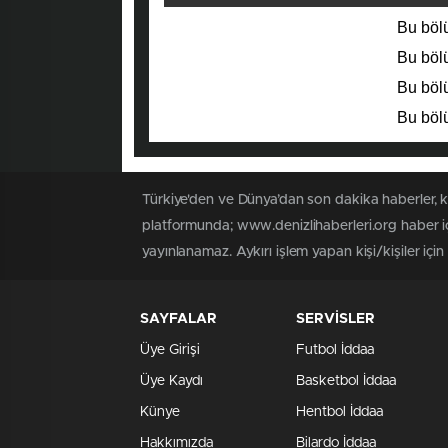
Bu bölü
Bu bölü
Bu bölü
Bu bölü
Türkiye'den ve Dünya’dan son dakika haberler, 
platformunda; www.denizlihaberleri.org haber iç
yayınlanamaz. Aykırı işlem yapan kişi/kişiler için
SAYFALAR
SERVİSLER
Üye Girişi
Futbol İddaa
Üye Kaydı
Basketbol İddaa
Künye
Hentbol İddaa
Hakkımızda
Bilardo İddaa