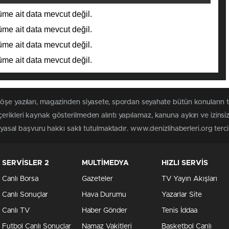
me ait data mevcut değil.
me ait data mevcut değil.
me ait data mevcut değil.
me ait data mevcut değil.
köşe yazıları, magazinden siyasete, spordan seyahate bütün konuların 
erikleri kaynak gösterilmeden alıntı yapılamaz, kanuna aykırı ve izin
 yasal başvuru hakkı saklı tutulmaktadır. www.denizlihaberleri.org tercih
SERVİSLER 2
MULTİMEDYA
HIZLI SERVİS
Canlı Borsa
Gazeteler
TV Yayın Akışları
Canlı Sonuçlar
Hava Durumu
Yazarlar Site
Canlı TV
Haber Gönder
Tenis İddaa
Futbol Canlı Sonuçlar
Namaz Vakitleri
Basketbol Canlı