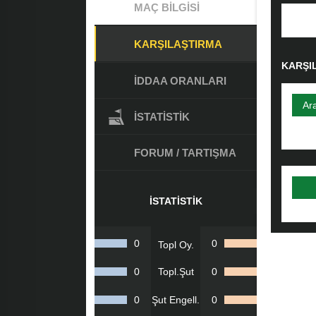
MAÇ BILGISI
KARŞILAŞTIRMA
KARŞI
İDDAA ORANLARI
Ar
İSTATISTIK
FORUM / TARTIŞMA
İSTATISTIK
0
0
Topl Oy.
0
Topl.Şut
0
0
Şut Engell.
0