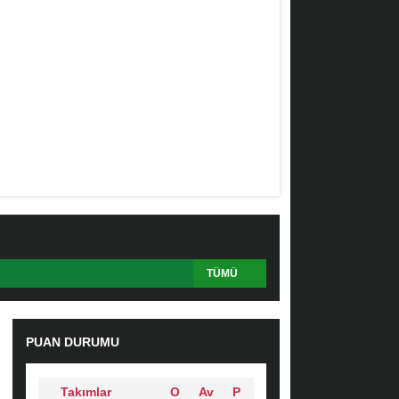
TÜMÜ
PUAN DURUMU
Takımlar
O
Av
P