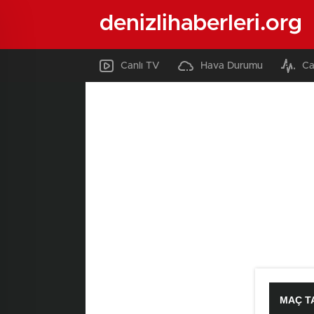
denizlihaberleri.org
Canlı TV
Hava Durumu
Ca
MAÇ T