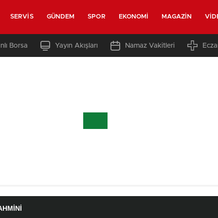
SERVIS
GÜNDEM
SPOR
EKONOMI
MAGAZIN
VID
nlı Borsa
Yayın Akışları
Namaz Vakitleri
Ecza
AHMINI