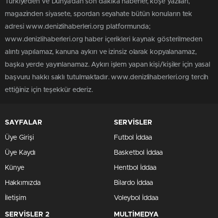
Türkiye'den ve Dünya’dan son dakika haberler, köşe yazıları,
magazinden siyasete, spordan seyahate bütün konuların tek
adresi www.denizlihaberleri.org platformunda;
www.denizlihaberleri.org haber içerikleri kaynak gösterilmeden
alıntı yapılamaz, kanuna aykırı ve izinsiz olarak kopyalanamaz,
başka yerde yayınlanamaz. Aykırı işlem yapan kişi/kişiler için yasal
başvuru hakkı saklı tutulmaktadır. www.denizlihaberleri.org tercih
ettiğiniz için teşekkür ederiz.
SAYFALAR
SERVİSLER
Üye Girişi
Futbol İddaa
Üye Kaydı
Basketbol İddaa
Künye
Hentbol İddaa
Hakkımızda
Bilardo İddaa
İletişim
Voleybol İddaa
SERVİSLER 2
MULTİMEDYA