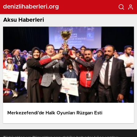
denizlihaberleri.org
Aksu Haberleri
Merkezefendi’de Halk Oyunları Rüzgarı Esti